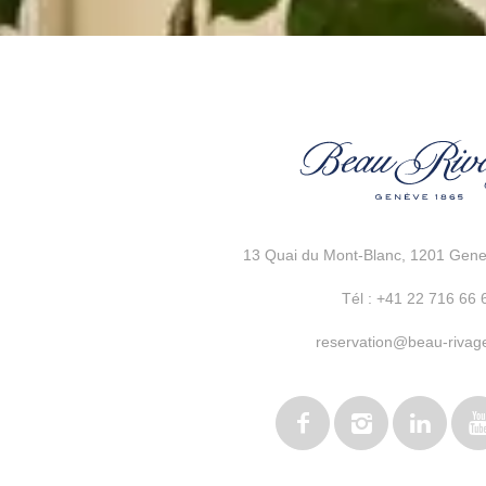
13 Quai du Mont-Blanc
,
1201 Genev
Tél :
+41 22 716 66 
reservation@beau-rivag