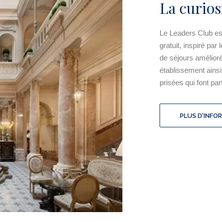
La curios
Le Leaders Club es
gratuit, inspiré pa
de séjours amélior
établissement ainsi
prisées qui font pa
PLUS D'INFO