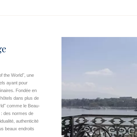
ge
f the World", une
nels ayant pour
dinaires. Fondée en
 hôtels dans plus de
orld" comme le Beau-
 : des normes de
idualité, authenticité
us beaux endroits