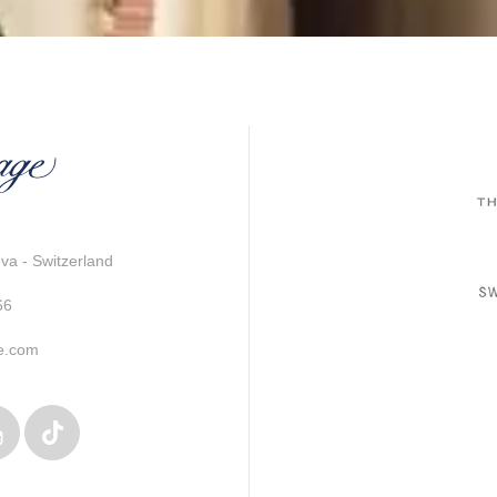
a - Switzerland
66
e.com